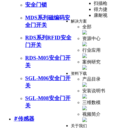
扫描枪
安全门锁
得力捷
康耐视
MDS系列磁编码安
解决方案
全门开关
全部
RDS系列RFID安全
资源中心
门开关
行业应用
RDS-M05安全门开
案例研究
关
资料下载
SGL-M06安全门开
产品目录
关
安装说明书
SGL-M08安全门开
三维数模
关
视频简介
ꄶ
传感器
关于我们