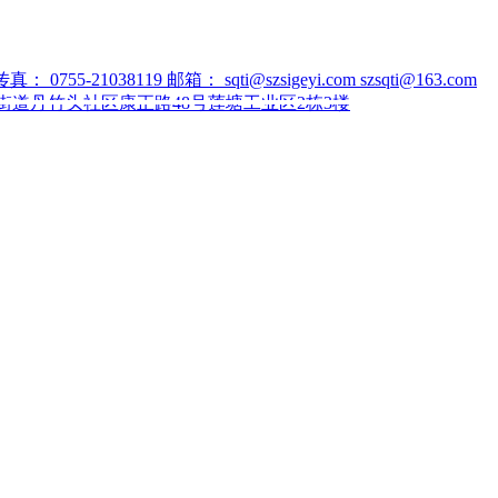
传真：
0755-21038119
邮箱：
sqti@szsigeyi.com szsqti@163.com
道丹竹头社区康正路48号莲塘工业区2栋3楼