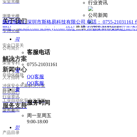
安全光栅
行业资讯
公司新闻
测量
光栅
关于我们
版权所有©
深圳市斯格易科技有限公司
电话：
0755-21031161
热线：0755-21031161
网址：
szsqti.com szsigeyi.com
地址：
广东省深圳市龙岗区南湾街
专用光栅
끅
安全门开关
公司简介
客服电话
解决方案
传感器
荣誉专利
0755-21031161
新闻中心
뀩
自动化模块
QQ客服
人才招聘
QQ客服
冲床安全光幕解决方案
뀥
视觉分类
联系我们
行业资讯
工业自动化安全光幕解
服务时间
服务支持
公司新闻
决方案
周一至周五
9:00-18:00
낃
产品目录