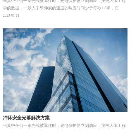
当其中任何一束光线被遮住时，光电保护器立刻响应，按照人体工程
学的数据，一般人手壁伸展的速度的响应时间少于每秒1.6米，而
WRA系列光电保护器具有快速反应速度(20ms)，故可获得更高的安全
2023-01-11
性。
冲床安全光幕解决方案
当其中任何一束光线被遮住时，光电保护器立刻响应，按照人体工程