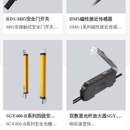
30mm*30mm。◆安装灵活:
可实现在不超过30mm的铝
框上直接安装。
RDS-M05安全门开关
DMS磁性接近传感器
M05非接触式安全门开关是
DMS-1系列磁性接近传感器,
一种用于工业设备安全防护
最适⽤于检测⻔等的开闭;以
的关键组件，通过RFID检测
永久性磁铁启动磁簧开关的
技术监控门、闸门等可移动
接近传感器
防护装置的状态，确保设备
在门未闭合时停止运行，从
而保障人员安全。
SGY400-B系列四级安全
双数显光纤放大器SGY-
SGY400-B系列安全光栅是
响应速度快
光栅
OFA-HD10系列