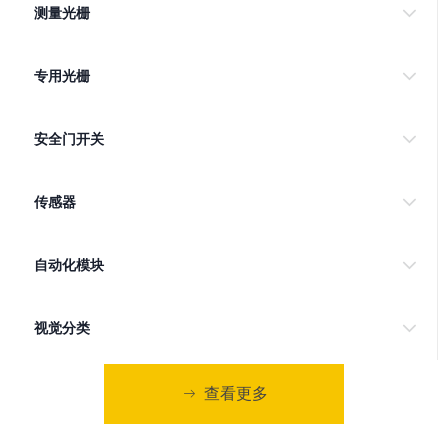
备不被破坏。
测量光栅
输出技术可以达到安全等级
装，可多个串联，MDS-
PLe,可以有效的防止漏报或
M01-2A 可与SR-50-3A1B
者误报，或者人为非正常触
安全继电器模块配合使用达
专用光栅
发。可配合安全门闩使用。
到4级安全等级，通过CE认
证，符合ISO13849-1 SIL3
安全门开关
PLe.类别4。
传感器
自动化模块
视觉分类
查看更多
ꁹ