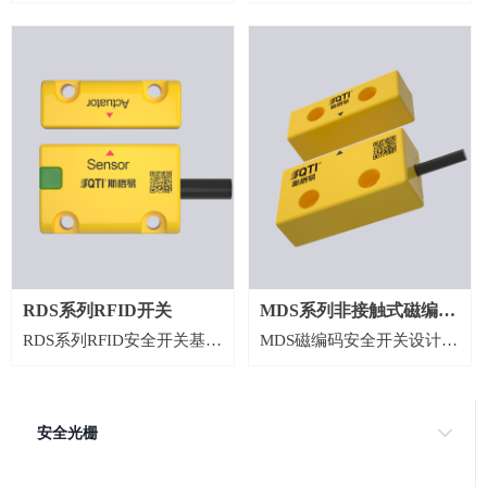
符合国际工业安全标准的四
响应时间最快为25us,1秒钟
级安全光栅，符合PLe，
内可检测近5000个工件。可
SIL3机械安全等级，符合
用于高速生产线，定位精度
EN/IEC61496-1/-2，Type4
得到提升，性能更加稳定。
安全等级的安全光栅。功能
强大的功能组成
强大，自检完善，使用简
延时模式、区域模式、放大
易，安全可靠。
倍数抗干扰模式、光线饱和
度、常开常闭互换、带有背
景消除功能等。
抗扰能力优秀
有四种频率模式F1.F2.F3.F4
当多个放大器同时并排安装
RDS系列RFID开关
MDS系列非接触式磁编码
使用时，因发射频率不同可
RDS系列RFID安全开关基于
MDS磁编码安全开关设计中
安全开关
以防止相互干扰。
RFID技术的安全开关，与机
结合多个磁敏元件，这些磁
多重保护安全稳定
械开关或者磁开关相比，具
敏元件必须按特定顺序触发
内置电源反接保护、输入浪
有检测保密(可提供唯一编
才能正常工作，非接触式执
安全光栅
涌保护、输出反接保护、输
码)，抗干扰性强，安全可
行，并有较高的未对准容
出过流保护输出ESD保护设
靠等特点。采用安全双通道
差，检测范围大，易于安