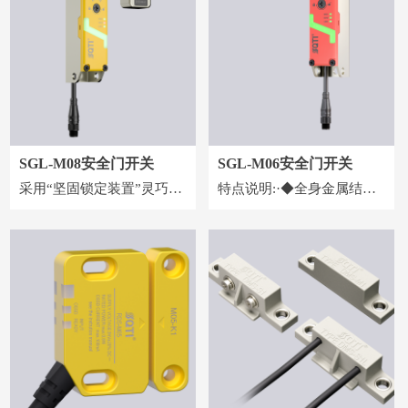
测故障的自诊断功能。SR-
得到充分保护，⽆论是阻性
50-3A1B是一款适用于 PNP
负裁，还是感性或容性负
型安全光栅输入，急停按
载。对于纯感性负载，纯容
钮，安全门控开关，SR-50-
性负载或者是在启动或断开
3A1B-N适用于NPN型安全
过程中产⽣较⾼电流脉冲的
光栅输入。
电路，电磁阀，⾦属丝灯
泡，需要确保与继电器间保
SGL-M08安全门开关
SGL-M06安全门开关
持合适的距离或者有额外的
采⽤“坚固锁定装置”灵巧⽽
特点说明:·◆全身金属结构
保护装量保护。
具有良好耐冲击性的锁定
外观，坚固安全耐用。◆多
型，锁定型安全⻔开关，
重功能:同时具备机构锁定和
SGL-M08A系列(机械锁定
监控功能。◆多种编码方式:
式)；SGL-M08G系列(电磁
唯一编码和通用编码方式可
锁定式)
选。◆独立冗余双输出:防止
单个回路失效引起安全隐
患。◆对门开关进行级联连
接，可减少输入点数。◆外
观小巧:截面尺寸