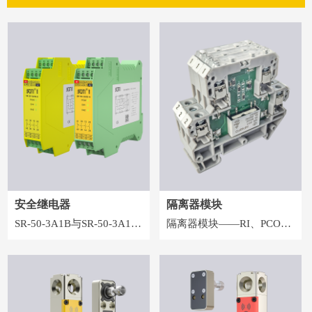
安全继电器
隔离器模块
SR-50-3A1B与SR-50-3A1B-
隔离器模块——RI、PCO系
N具有3路NO(常开)安全输
列，端⼦式的紧凑设计节省
出触点和1路NC(常闭)辅助
了轨道空间，并给客⼾提供
输出触点的安全继电器。它
了可插拨式的横联件，减少
支持单，双通道操作，手动
接线的时间。内置的保护回
或自动复位，并具有内置检
路使得不同负载条件下器件