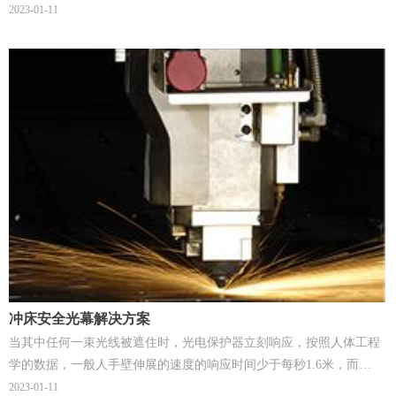
WRA系列光电保护器具有快速反应速度(20ms)，故可获得更高的安全
2023-01-11
性。
冲床安全光幕解决方案
当其中任何一束光线被遮住时，光电保护器立刻响应，按照人体工程
学的数据，一般人手壁伸展的速度的响应时间少于每秒1.6米，而
WRA系列光电保护器具有快速反应速度(20ms)，故可获得更高的安全
2023-01-11