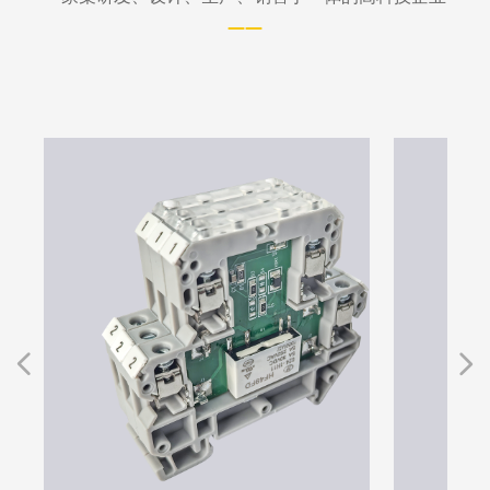
——
넳
넲