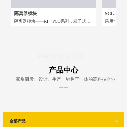
列
枪
SGL-M08安全门开关
全
测
安
敏
换
工
安
标
的
的
的
O系列，端⼦式的
采⽤“坚固锁定装置”灵巧⽽具有良好耐冲
监
测
的
价
，并给客⼾提供
击性的锁定型，锁定型安全⻔开关，SGL-
用
精
-
-
-
少接线的时间。
M08A系列(机械锁定式)；SGL-M08G系列
单
强
强
面
面
面
负载条件下器件
(电磁锁定式)
一
且
性负裁，还是感
PRODUCT
安
电
性负载，纯容性
于
可
维
过程中产⽣较⾼
产品中心
认
，⾦属丝灯泡，
合适的距离或者
一家集研发、设计、生产、销售于一体的高科技企业
器
——
全部产品