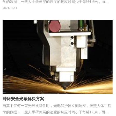
学的数据，一般人手壁伸展的速度的响应时间少于每秒1.6米，而
WRA系列光电保护器具有快速反应速度(20ms)，故可获得更高的安全
2023-01-11
性。
冲床安全光幕解决方案
当其中任何一束光线被遮住时，光电保护器立刻响应，按照人体工程
学的数据，一般人手壁伸展的速度的响应时间少于每秒1.6米，而