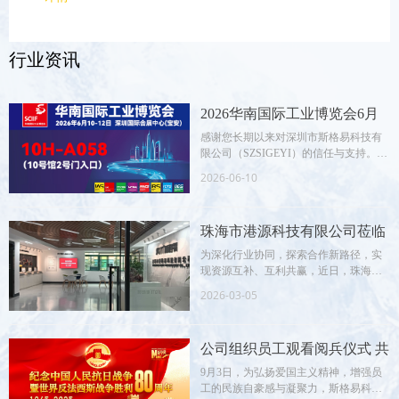
行业资讯
2026华南国际工业博览会6月
10-12日深圳启幕，诚邀新老客
感谢您长期以来对深圳市斯格易科技有
限公司（SZSIGEYI）的信任与支持。我
户共鉴智造安全新未来！
们荣幸邀请您莅临2026 华南国际工业博
2026-06-10
览会（SCIIF），共探智造安全新未来。
珠海市港源科技有限公司莅临
我司参观交流 共商合作大计
为深化行业协同，探索合作新路径，实
现资源互补、互利共赢，近日，珠海市
共启发展新篇
港源科技有限公司（以下简称“港源科
2026-03-05
技”）核心团队一行莅临我司参观交流，
我司领导及相关部门负责人全程热情接
待，双方围绕深化战略合作、拓展业务
公司组织员工观看阅兵仪式 共
布局等议题展开深入洽谈，达成多项共
识。
抒爱国情与奋斗志
9月3日，为弘扬爱国主义精神，增强员
工的民族自豪感与凝聚力，斯格易科技